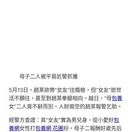
母子二人被平易近警抓獲
5月13日，趙某欲帶“女友”往婚檢，但“女友”逝世
活不願往，甚至對趙某拳腳相向。越日，“母
包養
女”二人竟不辭而別，人財兩空的趙某報警乞助。
經警方查證：其“女友”實為男兒身，從小愛好
包
養網
女性打
包養網 花圃
扮，母子二報酬好處先后