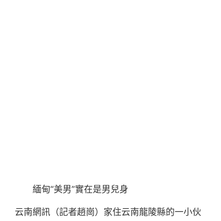
緬甸“美男”實在是男兒身
云南網訊（記者趙崗）家住云南龍陵縣的一小伙