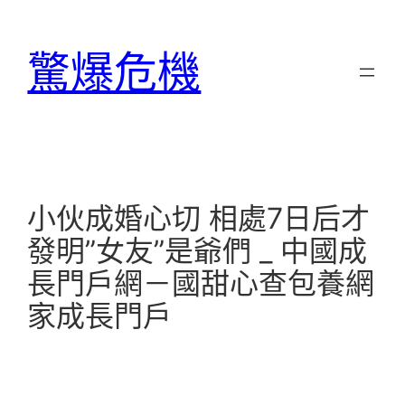
跳
至
驚爆危機
主
要
內
容
小伙成婚心切 相處7日后才
發明”女友”是爺們 _ 中國成
長門戶網－國甜心查包養網
家成長門戶