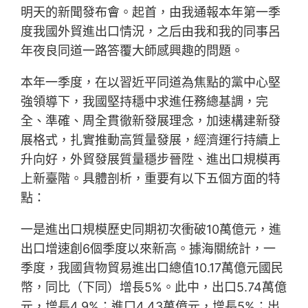
明天的新聞發布會。起首，由我通報本年第一季
度我國外貿進出口情況，之后由我和我的同事呂
年夜良同道一路答覆大師感興趣的問題。
本年一季度，在以習近平同道為焦點的黨中心堅
強領導下，我國堅持穩中求進任務總基調，完
全、準確、周全貫徹新發展理念，加速構建新發
展格式，扎實推動高質量發展，經濟運行持續上
升向好，外貿發展質量穩步晉陞、進出口規模再
上新臺階。具體剖析，重要有以下五個方面的特
點：
一是進出口規模歷史同期初次衝破10萬億元，進
出口增速創6個季度以來新高。據海關統計，一
季度，我國貨物貿易進出口總值10.17萬億元國民
幣，同比（下同）增長5%。此中，出口5.74萬億
元，增長4.9%；進口4.43萬億元，增長5%；出