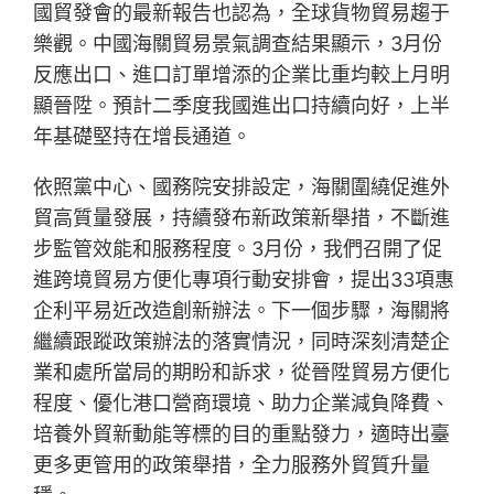
國貿發會的最新報告也認為，全球貨物貿易趨于
樂觀。中國海關貿易景氣調查結果顯示，3月份
反應出口、進口訂單增添的企業比重均較上月明
顯晉陞。預計二季度我國進出口持續向好，上半
年基礎堅持在增長通道。
依照黨中心、國務院安排設定，海關圍繞促進外
貿高質量發展，持續發布新政策新舉措，不斷進
步監管效能和服務程度。3月份，我們召開了促
進跨境貿易方便化專項行動安排會，提出33項惠
企利平易近改造創新辦法。下一個步驟，海關將
繼續跟蹤政策辦法的落實情況，同時深刻清楚企
業和處所當局的期盼和訴求，從晉陞貿易方便化
程度、優化港口營商環境、助力企業減負降費、
培養外貿新動能等標的目的重點發力，適時出臺
更多更管用的政策舉措，全力服務外貿質升量