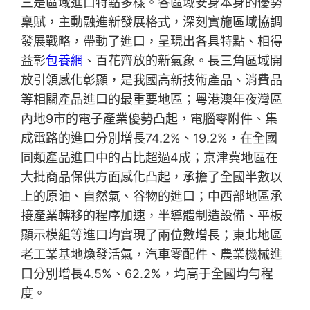
三是區域進口特點多樣。各區域安身本身的優勢
稟賦，主動融進新發展格式，深刻實施區域協調
發展戰略，帶動了進口，呈現出各具特點、相得
益彰
包養網
、百花齊放的新氣象。長三角區域開
放引領感化彰顯，是我國高新技術產品、消費品
等相關產品進口的最重要地區；粵港澳年夜灣區
內地9市的電子產業優勢凸起，電腦零附件、集
成電路的進口分別增長74.2%、19.2%，在全國
同類產品進口中的占比超過4成；京津冀地區在
大批商品保供方面感化凸起，承擔了全國半數以
上的原油、自然氣、谷物的進口；中西部地區承
接產業轉移的程序加速，半導體制造設備、平板
顯示模組等進口均實現了兩位數增長；東北地區
老工業基地煥發活氣，汽車零配件、農業機械進
口分別增長4.5%、62.2%，均高于全國均勻程
度。