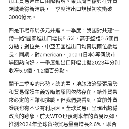
加工貿易進出口由降轉增。東北周全振興在外貿
領域獲得新進展，一季度進出口規模初次衝破
3000億元。
四是市場布局多元并進。一季度，我國對共建“一
帶一路”國家進出口增長5.5%，高于整體0.5個百
分點；對拉美、中亞五國進出口均實現兩位數增
長。同期，對american、japan(日本)等傳統市
場回熱向好，一季度進出口降幅比擬2023年分別
收窄5.9個、1.2個百分點。
關于二季度的形勢。總的看，地緣政治緊張局勢
和貿易保護主義等晦氣原因依然存在，給外貿帶
來必定的困難和挑戰。但我們要看到，當前外貿
發展也有不少有利原因。全球貿易正呈現出趨穩
改良的跡象，前天WTO也預測本年的貿易反彈，
推測2024年全球貨物貿易量會增長2.6%，聯合