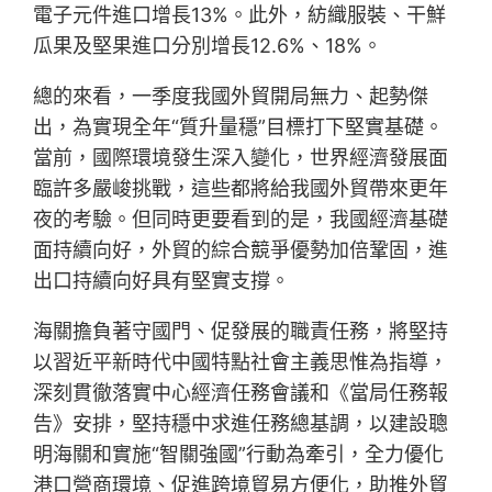
電子元件進口增長13%。此外，紡織服裝、干鮮
瓜果及堅果進口分別增長12.6%、18%。
總的來看，一季度我國外貿開局無力、起勢傑
出，為實現全年“質升量穩”目標打下堅實基礎。
當前，國際環境發生深入變化，世界經濟發展面
臨許多嚴峻挑戰，這些都將給我國外貿帶來更年
夜的考驗。但同時更要看到的是，我國經濟基礎
面持續向好，外貿的綜合競爭優勢加倍鞏固，進
出口持續向好具有堅實支撐。
海關擔負著守國門、促發展的職責任務，將堅持
以習近平新時代中國特點社會主義思惟為指導，
深刻貫徹落實中心經濟任務會議和《當局任務報
告》安排，堅持穩中求進任務總基調，以建設聰
明海關和實施“智關強國”行動為牽引，全力優化
港口營商環境、促進跨境貿易方便化，助推外貿