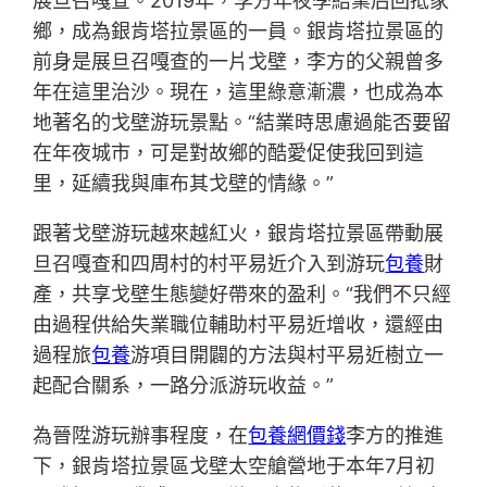
展旦召嘎查。2019年，李方年夜學結業后回抵家
鄉，成為銀肯塔拉景區的一員。銀肯塔拉景區的
前身是展旦召嘎查的一片戈壁，李方的父親曾多
年在這里治沙。現在，這里綠意漸濃，也成為本
地著名的戈壁游玩景點。“結業時思慮過能否要留
在年夜城市，可是對故鄉的酷愛促使我回到這
里，延續我與庫布其戈壁的情緣。”
跟著戈壁游玩越來越紅火，銀肯塔拉景區帶動展
旦召嘎查和四周村的村平易近介入到游玩
包養
財
產，共享戈壁生態變好帶來的盈利。“我們不只經
由過程供給失業職位輔助村平易近增收，還經由
過程旅
包養
游項目開闢的方法與村平易近樹立一
起配合關系，一路分派游玩收益。”
為晉陞游玩辦事程度，在
包養網價錢
李方的推進
下，銀肯塔拉景區戈壁太空艙營地于本年7月初