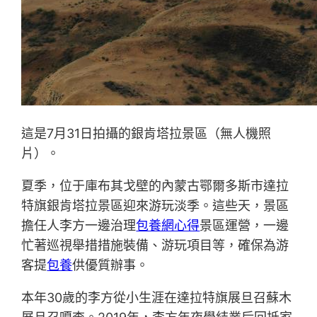
這是7月31日拍攝的銀肯塔拉景區（無人機照
片）。
夏季，位于庫布其戈壁的內蒙古鄂爾多斯市達拉
特旗銀肯塔拉景區迎來游玩淡季。這些天，景區
擔任人李方一邊治理
包養網心得
景區運營，一邊
忙著巡視舉措措施裝備、游玩項目等，確保為游
客提
包養
供優質辦事。
本年30歲的李方從小生涯在達拉特旗展旦召蘇木