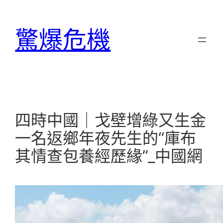
跳
至
驚爆危機
主
要
內
容
四時中國｜戈壁增綠又生金
一名返鄉年夜先生的“庫布
其情查包養經歷緣”_中國網