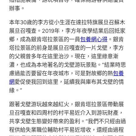
辦事。
本年30歲的李方從小生涯在達拉特旗展旦召蘇木
展旦召嘎查。2019年，李方年夜學結業后回抵家
鄉，成為銀肯塔拉景區的一員
包養網心得
。銀肯
塔拉景區的前身是展旦召嘎查的一片戈壁，李方
的父親曾多年在這里治沙。現在，這里綠意漸
濃，也成為本地著名的戈壁游玩景點。“結業時思
慮過能否要留在年夜城市，可是對故鄉的熱
包養
網
愛促使我回到這里，延續我與庫布其戈壁的情
緣。”
跟著戈壁游玩越來越紅火，銀肯塔拉景區帶動展
旦召嘎查和四周村的村平易近介入到游玩財產，
共享戈壁生態變好帶來的盈利。“我們不只經由過
程供給失業職位輔助村平易近增收，還經由過程