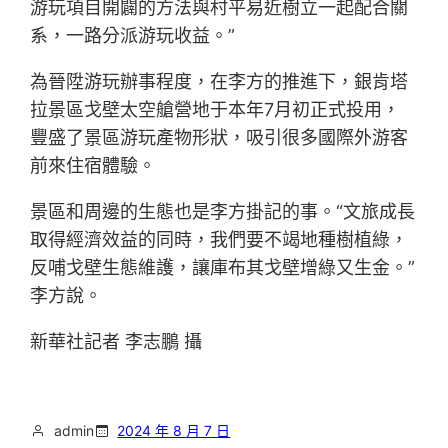
游玩項目開闢的方法與村平易近樹立一起配合關
系，一路分派游玩收益。”
為晉陞游玩辦事程度，在李方的推進下，銀肯塔
拉景區戈壁太空艙營地于本年7月初正式投用，
豐盛了景區游玩產物形狀，吸引很多國際外游客
前來住宿體驗。
景區和周邊的生態也是李方掛記的事。“文旅成長
取得經濟效益的同時，我們要不竭地種樹植綠，
反哺戈壁生態維護，讓庫布其戈壁增綠又生金。”
李方說。
新華社記者 李志鵬 攝
admin
2024 年 8 月 7 日