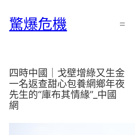
跳
至
驚爆危機
主
要
內
容
四時中國｜戈壁增綠又生金
一名返查甜心包養網鄉年夜
先生的“庫布其情緣”_中國
網