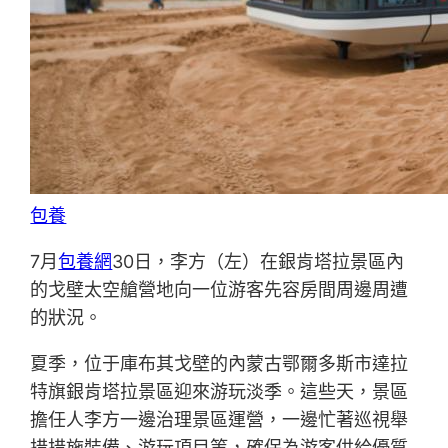
包養
7月
包養網
30日，李方（左）在銀肯塔拉景區內
的戈壁太空艙營地向一位游客先容房間周邊周遭
的狀況。
夏季，位于庫布其戈壁的內蒙古鄂爾多斯市達拉
特旗銀肯塔拉景區迎來游玩淡季。這些天，景區
擔任人李方一邊治理景區運營，一邊忙著巡視舉
措措施裝備、游玩項目等，確保為游客供給優質