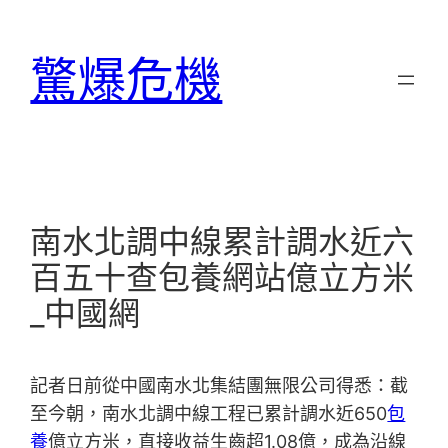
跳
至
驚爆危機
主
要
內
容
南水北調中線累計調水近六
百五十查包養網站億立方米
_中國網
記者日前從中國南水北集結團無限公司得悉：截
至今朝，南水北調中線工程已累計調水近650
包
養
億立方米，直接收益生齒超1.08億，成為沿線