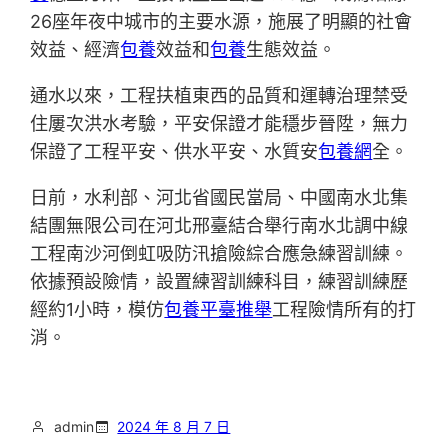
26座年夜中城市的主要水源，施展了明顯的社會
效益、經濟
包養
效益和
包養
生態效益。
通水以來，工程扶植東西的品質和運轉治理禁受
住屢次洪水考驗，平安保證才能穩步晉陞，無力
保證了工程平安、供水平安、水質安
包養網
全。
日前，水利部、河北省國民當局、中國南水北集
結團無限公司在河北邢臺結合舉行南水北調中線
工程南沙河倒虹吸防汛搶險綜合應急練習訓練。
依據預設險情，設置練習訓練科目，練習訓練歷
經約1小時，模仿
包養平臺推舉
工程險情所有的打
消。
admin
2024 年 8 月 7 日