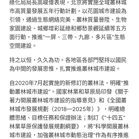
綠化局局長高峻偉表現，北京將實施全域叢林城
市高質量發展五年行動計劃，以花園城市建設為
引領，通過生態網絡完美、叢林質量晉陞、生物
家園建設、城鄉增彩延綠和鄉愁景觀延續等五方
面行動，推進“一屏、三帶、九廊、多片區”生態
空間建設。
持之以恒，久久為功。各地區各部門堅持以國民
為中間的發展思惟，扎實推進叢林城市建設。
自2020年7月起實施的新修訂的叢林法，明確“推
動叢林城市建設”。國家林業和草原局印發《關于
著力開展叢林城市建設的指導意見》和《全國叢
林城市發展規劃（2018—2025年）》，明確總
體思緒、目標任務和保證辦法；制訂《“十四五”
林業草原保護發展規劃綱要》，將“科學開展叢林
城市建設，加強叢林城市動態治理”作為有序推進