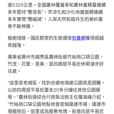
道5325公里。全國叢林覆蓋率和叢林蓄積量連續
多年堅持“雙增長”，荒涼化和沙化地盤面積連續
多年實現“雙縮減”，人與天然和諧共生的美妙畫
卷不斷伸展。
植樹增綠，國民群眾的生態環境
包養網
獲得感越
來越強。
廣東省廣州市越秀區農林街道竹絲崗口袋公園，
竹茂、花繁、景美，是四周居平易近休閑漫步好
往處。
“這里是老城區，找到合適地塊建公園很是困難，
以前四周居平易近要走20多分鐘往其他公園遛
彎。”農林街道綜合行政執法辦主任羅海峰介紹，
“竹絲崗口袋公園地點地曾是個違建市場，違建市
場撤除后，這里成為廢棄地塊。街道向居平易近