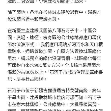
邊的口袋公園、小微綠地明顯多了起來。
除了節地，各地在叢林城市建設過程中，還想方
設法節省造林和管護本錢。
在新疆生產建設兵團第八師石河子市，市區公
園、廣場、途徑、棲身區的公共綠地都應用現代
節水澆灌形式。“我們應用瑪納斯河河水和天山積
雪融水，通過管道加壓、自壓方法置換城區綠化
用水，構成獨立的綠化澆灌管網，城區綠化每年
可節約自來水900萬立方米，全市綠地采用節水
澆灌的占80%以上。”石河子市城市治理局黨組書
記、局長杜占國說。
石河子市位于新疆古爾班通古特戈壁南緣，終年
干旱少雨，建設叢林城市難度可想而知。石河子
市在樹木林蔭道、公共綠地中，大批種植菖蒲、