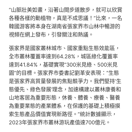
“山脈壯美如畫，沿著山間步道散步，就可以欣賞
各種各樣的動植物，真是不成思議！”比來，一名
韓國游客將本身在湖南省張家界市山林中暢游的
視頻在網上發布，引發關注和熱議。
張家界是國家叢林城市、國家重點生態效能區，
全市叢林覆蓋率達到64.28%，城區綠化覆蓋率
達到41.84%，基礎實現“300米見綠、500米見
園”的目標。張家界市委書記劉革安表現：“生態
是張家界高質量發展的焦點競爭力。我們堅持‘生
態優先、綠色發展’理念，加速構建以叢林康養和
山地客居為重要形態，休養、體養、療養、醫養
為重要業態的產業體系，在保護的基礎上積極摸
索生態產品價值實現新路徑。”統計數據顯示，
2023年張家界市叢林游玩產值達700億元。