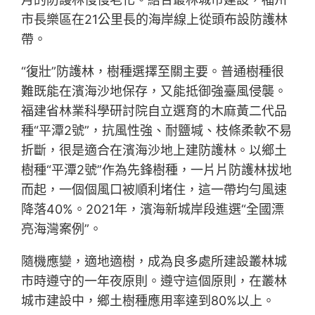
市長樂區在21公里長的海岸線上從頭布設防護林
帶。
“復壯”防護林，樹種選擇至關主要。普通樹種很
難既能在濱海沙地保存，又能抵御強臺風侵襲。
福建省林業科學研討院自立選育的木麻黃二代品
種“平潭2號”，抗風性強、耐鹽堿、枝條柔軟不易
折斷，很是適合在濱海沙地上建防護林。以鄉土
樹種“平潭2號”作為先鋒樹種，一片片防護林拔地
而起，一個個風口被順利堵住，這一帶均勻風速
降落40%。2021年，濱海新城岸段進選“全國漂
亮海灣案例”。
隨機應變，適地適樹，成為良多處所建設叢林城
市時遵守的一年夜原則。遵守這個原則，在叢林
城市建設中，鄉土樹種應用率達到80%以上。