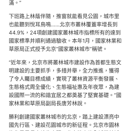
滿。”
下班路上林蔭伴隨，推窗就能看見公園，城市里
也能聽到悅耳鳥鳴……北京市叢林覆蓋率增長到
44.9%，24項創建國家叢林城市指標所有的達到
國家標準并順利通過驗收。本年1月，國家林業和
草原局正式授予北京“國家叢林城市”稱號。
“近年來，北京市將叢林城市建設作為首都生態文
明建設的主要抓手，多措并舉，全力推進，獲得
了令人矚目標成績，實現了叢林資源平衡發展、
生態格式周全優化、生態福祉惠及年夜眾，為建
設國際一流的和諧宜居之都奠基了堅實基礎。”國
家林業和草原局副局長唐芳林說。
勝利創建國家叢林城市的北京，踏上建設漂亮中
國先行區、建設花園城市的新征程。北京市園林