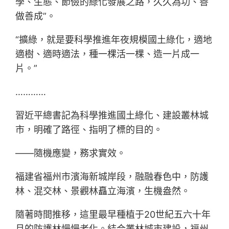
學、生態、節儉的綠化發展之路，久久為功、善
做善成”。
“擴綠，就是要科學推進年夜規模國土綠化，適地
適樹、適時適法，種一棵活一棵、造一片成一
片。”
…………
習近平總書記為科學推進國土綠化、建設叢林城
市，明確了路徑、指明了標的目的。
——隨機應變，務求實效。
福建省福州市濱海新城岸段，融融春色中，防護
林、混交林、景觀林矗立海濱，生機盎然。
隨著時間推移，這里最早種植于20世紀五六十年
月的防護林慢慢老化。結合叢林城市建設，福州