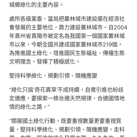
城鄉綠化的主要內容。
處所各級黨委、當局把叢林城市建設擺在經濟社
會發展的主要地位，鼎力建設叢林城市。自2004
年貴州省貴陽市被定名為我國第一個國家叢林城
市以來，今朝全國共建成國家叢林城市219個，
為推進國土綠化、增進國民生態福祉、傳播生態
文明理念，發揮了積極感化。
堅持科學綠化、規劃引領、隨機應變
“綠化只搞‘奇花異草’不成持續，自覺引進也紛歧
定適應，要摸索一條合適天然規律、合適國情地
情的綠化之路。”
“開展國土綠化行動，既要重視數量更要重視質
量，堅持科學綠化、規劃引領、隨機應變，走科