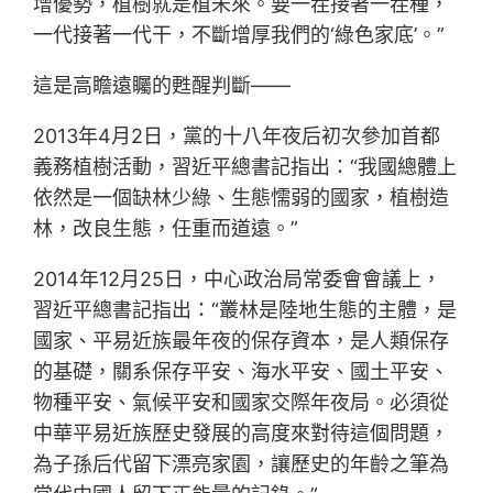
增優勢，植樹就是植未來。要一茬接著一茬種，
一代接著一代干，不斷增厚我們的‘綠色家底’。”
這是高瞻遠矚的甦醒判斷——
2013年4月2日，黨的十八年夜后初次參加首都
義務植樹活動，習近平總書記指出：“我國總體上
依然是一個缺林少綠、生態懦弱的國家，植樹造
林，改良生態，任重而道遠。”
2014年12月25日，中心政治局常委會會議上，
習近平總書記指出：“叢林是陸地生態的主體，是
國家、平易近族最年夜的保存資本，是人類保存
的基礎，關系保存平安、海水平安、國土平安、
物種平安、氣候平安和國家交際年夜局。必須從
中華平易近族歷史發展的高度來對待這個問題，
為子孫后代留下漂亮家園，讓歷史的年齡之筆為