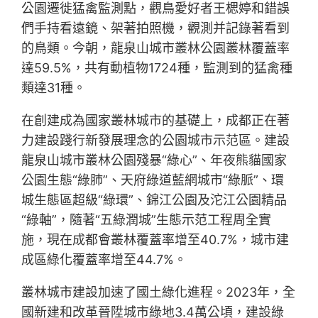
公園遷徙猛禽監測點，觀鳥愛好者王楒婷和錯誤
們手持看遠鏡、架著拍照機，觀測并記錄著看到
的鳥類。今朝，龍泉山城市叢林公園叢林覆蓋率
達59.5%，共有動植物1724種，監測到的猛禽種
類達31種。
在創建成為國家叢林城市的基礎上，成都正在著
力建設踐行新發展理念的公園城市示范區。建設
龍泉山城市叢林公園殘暴“綠心”、年夜熊貓國家
公園生態“綠肺”、天府綠道藍網城市“綠脈”、環
城生態區超級“綠環”、錦江公園及沱江公園精品
“綠軸”，隨著“五綠潤城”生態示范工程周全實
施，現在成都會叢林覆蓋率增至40.7%，城市建
成區綠化覆蓋率增至44.7%。
叢林城市建設加速了國土綠化進程。2023年，全
國新建和改革晉陞城市綠地3.4萬公頃，建設綠