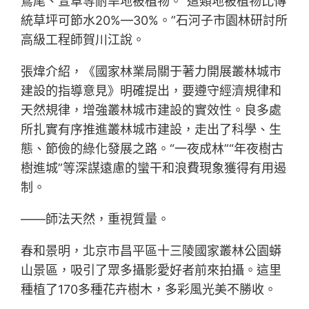
鳶尾、萱草等耐旱地被植物。“這類地被植物比傳
統草坪可節水20%—30%。”石河子市園林研討所
高級工程師賀川江說。
張煒介紹，《國家林業局關于著力開展叢林城市
建設的指導意見》明確提出，要遵守經濟規律和
天然規律，增強叢林城市建設的實效性。良多處
所扎實有序推進叢林城市建設，走出了科學、生
態、節儉的綠化發展之路。“一夜成林”“年夜樹古
樹進城”等深謀遠慮的蠻干和浪費現象獲得有用遏
制。
——師法天然，重視質量。
春和景明，北京市昌平區十三陵國家叢林公園蟒
山景區，吸引了眾多攝影愛好者前來拍攝。這里
種植了170多種花卉樹木，多彩風光美不勝收。