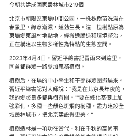
今朝共建成國家叢林城市219個
北京市朝陽區東壩中間公園，一株株樹苗洗澡在
春景里，綠意漸濃，蓬勃生長。這一植樹點原為
東壩鄉東風村地點地，經搬遷騰退和環境整治，
正在構建以生物多樣性為特點的生態空間。
2023年4月4日，習近平總書記冒雨來到這里，
同首都群眾一路參加義務植樹。
植樹后，在場的中小學生和干部群眾圍攏過來。
習近平總書記對大師說：“我是在北京長年夜的，
我的鄉愁良多都與樹有關。”“要在綠化基礎上加
強彩化，多種一些顏色斑斕的樹種，盡力建設全
域叢林城市，把北京建設得更美。”
植樹造林是一項功在當代、利在千秋的高尚事