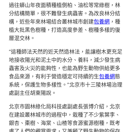
過往蟒山年夜面積種植側柏、油松等常綠樹，林
分結構簡單，很不難發生病蟲害。為改良林分結
構，近些年來林場結合叢林城市創建
包養網
，種
植大批黑色樹種，打造高度參差、樹種多樣的復
層混交林。
“這種師法天然的近天然造林法，能讓樹木更充足
地接收陽光和泥土中的水分、養料，減少發生病
蟲害及火災的能夠性，也能為野生動物供給更多
食品來源，有利于營造穩定可持續的生
包養網
態
系統，保護生物多樣性。”北京市十三陵林場治理
處副主任胡東陽說。
北京市園林綠化局科技處副處長張博介紹，北京
在建設叢林城市的過程中，栽種了不少紫葉李、
銀杏、棗樹、海棠、山楂等食源蜜源樹種，既考
慮了人們的觀賞需求，又兼顧了野生動物的保存