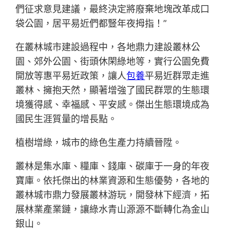
們征求意見建議，最終決定將廢棄地塊改革成口
袋公園，居平易近們都豎年夜拇指！”
在叢林城市建設過程中，各地鼎力建設叢林公
園、郊外公園、街頭休閑綠地等，實行公園免費
開放等惠平易近政策，讓人
包養
平易近群眾走進
叢林、擁抱天然，顯著增強了國民群眾的生態環
境獲得感、幸福感、平安感。傑出生態環境成為
國民生涯質量的增長點。
植樹增綠，城市的綠色生產力持續晉陞。
叢林是集水庫、糧庫、錢庫、碳庫于一身的年夜
寶庫。依托傑出的林業資源和生態優勢，各地的
叢林城市鼎力發展叢林游玩，開發林下經濟，拓
展林業產業鏈，讓綠水青山源源不斷轉化為金山
銀山。