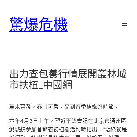
跳
至
驚爆危機
主
要
內
容
出力查包養行情展開叢林城
市扶植_中國網
草木蔓發，春山可看。又到春季植綠好時節。
本年4月3日上午，習近平總書記在北京市通州區
潞城鎮參加首都義務植樹活動時指出：“增綠就是