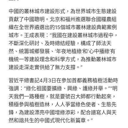
中國的叢林城市建設形式，為世界城市生態建設
貢獻了中國聰明。北京和福州進選聯合國糧農組
織在全世界遴選出的15個城市叢林建設典範案例
城市。王成表現：“我國在建設叢林城市過程中，
不斷深化研討、及時總結經驗，構成了師法天
然、統籌城鄉發展、‘年夜地植綠’和‘心中播綠’有
機統一等建設理念和科學方式，為推動叢林城市
建設走深走實供給了無力支撐。”
習近平總書記4月3日在參加首都義務植樹活動時
強調：“綠化祖國要擴綠、興綠、護綠并舉。”“明
天我們一路種樹，就是要號召大師都行動起來，
積極參與植樹造林，人人爭當綠色使者、生態先
鋒，為建設漂亮中國增綠添彩，配合譜寫人與天
然和諧共生的中國式現代化新篇章。”