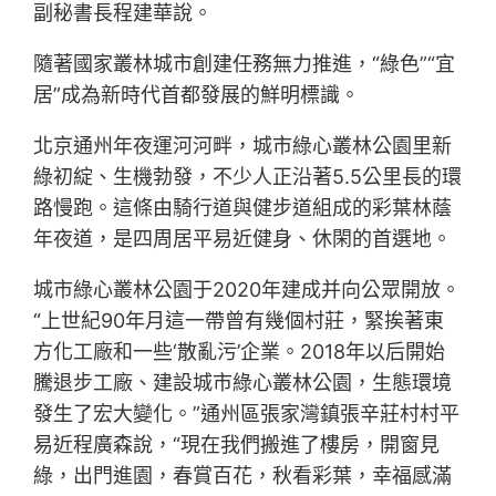
副秘書長程建華說。
隨著國家叢林城市創建任務無力推進，“綠色”“宜
居”成為新時代首都發展的鮮明標識。
北京通州年夜運河河畔，城市綠心叢林公園里新
綠初綻、生機勃發，不少人正沿著5.5公里長的環
路慢跑。這條由騎行道與健步道組成的彩葉林蔭
年夜道，是四周居平易近健身、休閑的首選地。
城市綠心叢林公園于2020年建成并向公眾開放。
“上世紀90年月這一帶曾有幾個村莊，緊挨著東
方化工廠和一些‘散亂污’企業。2018年以后開始
騰退步工廠、建設城市綠心叢林公園，生態環境
發生了宏大變化。”通州區張家灣鎮張辛莊村村平
易近程廣森說，“現在我們搬進了樓房，開窗見
綠，出門進園，春賞百花，秋看彩葉，幸福感滿