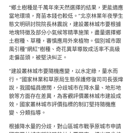
“鄉土樹種是千萬年來天然選擇的結果，更能適應
當地環境，育苗本錢也較低。”北京林業年夜學生
態文明研討院院長林震說，建設叢林城市要根據
地塊特徵及部分小氣候等精準施策，盡量選擇鄉
土樹種、草種，審慎應用外來植物。個別城市跟
風引種“網紅”樹種、奇花異草導致成活率不高級
走偏苗頭，被堅決糾正。
“建設叢林城市要隨機應變，以水定綠，量水而
行。”國家林業和草原局生態保護修復司司長張煒
說，我國幅員遼闊，分歧城市在降水量、地形地
貌等方面存在差異，為客觀評價叢林城市建設成
效，國家叢林城市評價指標的制訂堅持隨機應
變、分類指導。
根據降水量的分歧，對山區城市戰爭原城市申請