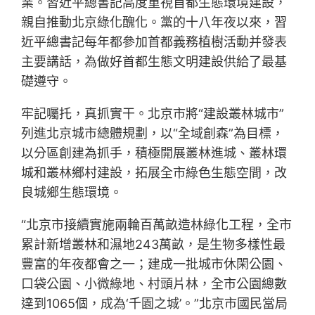
業。習近平總書記高度重視首都生態環境建設，
親自推動北京綠化醜化。黨的十八年夜以來，習
近平總書記每年都參加首都義務植樹活動并發表
主要講話，為做好首都生態文明建設供給了最基
礎遵守。
牢記囑托，真抓實干。北京市將“建設叢林城市”
列進北京城市總體規劃，以“全域創森”為目標，
以分區創建為抓手，積極開展叢林進城、叢林環
城和叢林鄉村建設，拓展全市綠色生態空間，改
良城鄉生態環境。
“北京市接續實施兩輪百萬畝造林綠化工程，全市
累計新增叢林和濕地243萬畝，是生物多樣性最
豐富的年夜都會之一；建成一批城市休閑公園、
口袋公園、小微綠地、村頭片林，全市公園總數
達到1065個，成為‘千園之城’。”北京市國民當局