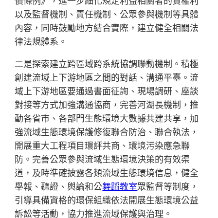
償條例》，進一步細化規定利益相關者的責權利
以及監督機制、責任機制、公眾參與機制等具體
內容，同時鼓勵地方結合實際，建立健全相關法
律法規體系。
二是探索建立跨區域跨系統協調聯動機制。積極
創建流域上下游地區之間的對話、溝通平臺。流
域上下游地區要通過書面征詢、現場調研、座談
對接等方式加強溝通協商，完善河湖長機制，推
動各省市、各部門生態環境大數據共建共享，加
強流域生態環境保護修復聯合防治、聯合執法，
開展重大工程項目環評共商、環境污染應急聯
防。完善公眾參與流域生態環境決策的有效渠
道，及時準確披露各類流域生態環境信息，健全
舉報、聽證、輿論和公
舞蹈教室
眾監督等制度，
引導具備資格的環保組織依法開展生態環境公益
訴訟等活動，協力推進流域保護與治理。