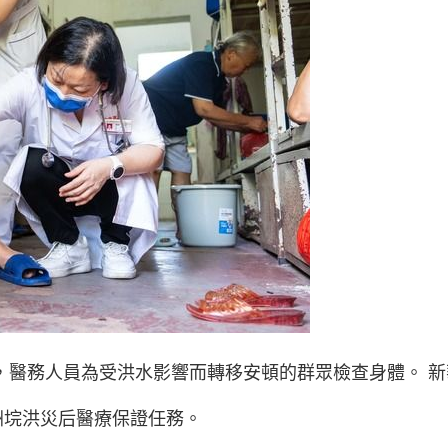
點，醫務人員為受洪水影響而轉移安頓的群眾檢查身體。 新
洲垸洪災后醫療保證任務。