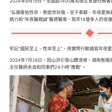
2024年8月19日，全國超1400萬名衛生安康任
“弘揚敬佑性命、救逝世扶傷、甘于奉獻、年夜愛無
精力和“年夜醫精誠”醫德醫風，筑牢14億多人的安
牢記“國民至上、性命至上”，用實際行動譜寫年夜
2024年7月28日，因山洪引發山體滑坡，湖南
主任醫師余波和同事們24小時“應戰”。