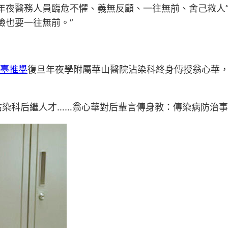
年夜醫務人員臨危不懼、義無反顧、一往無前、舍己救人”
險也要一往無前。”
臺推舉
復旦年夜學附屬華山醫院沾染科終身傳授翁心華，
沾染科后繼人才……翁心華對后輩言傳身教：傳染病防治