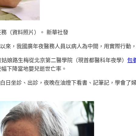
務（資料照片）。 新華社發
期以來，我國廣年夜醫務人員以病人為中間，用實際行動
北京姑娘路生梅從北京第二醫學院（現首都醫科年夜學）
包
夜幅下降當地嬰兒逝世亡率。
梅白日坐診、出診，夜晚在油燈下看書、記筆記，學會了