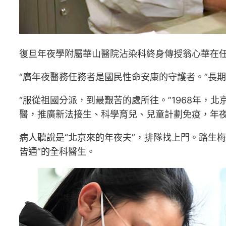
復旦年夜學附屬華山醫院沾染科終身傳授翁心華在任
“廣年夜醫務任務者是國民性命安康的守護者。”長
“服從祖國分派，到最艱苦的處所往。”1968年，
醫，推廣新法接生、科學育兒、兒童計劃免疫，年
病人聽說是“北京來的年夜夫”，排隊找上門。路生
皆通”的全科醫生。