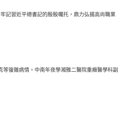
者牢記習近平總書記的殷殷囑托，鼎力弘揚高尚職業
休克等復雜病情。中南年夜學湘雅二醫院重癥醫學科副