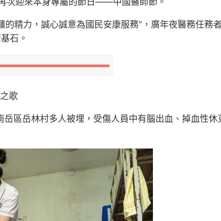
務者再次迎來本身專屬的節日——中國醫師節。
疆的精力，誠心誠意為國民安康服務”，廣年夜醫務任務
康基石。
愛之歌
衡陽南岳區岳林村多人被埋，受傷人員中有腦出血、掉血性