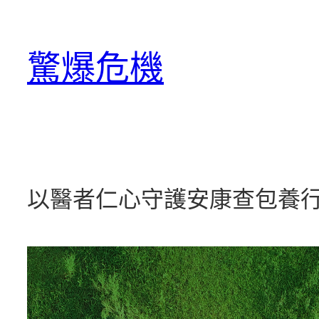
跳
至
驚爆危機
主
要
內
容
以醫者仁心守護安康查包養行