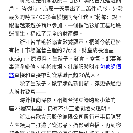
蔣振江是桐鄉濮院羊毛衫市場的首批進駐商
戶。“岑嶺時，店展一天賣出了上萬件毛衫，外發
最多的時辰400多臺橫機同時任務。”蔣振江說，
跟著越來越多商戶參加，一個個毛衫加工基地應
運而生，構成了完全的財產鏈。
浙江省羊毛衫協會數據顯示，桐鄉今朝已擁
有相干市場運營主體約2萬個，財產成長涵蓋
design、原資料、生孩子、發賣、零售、配套辦
事等全鏈條。毛衫市場、針織服裝財產
包養網價
錢
直接和直接帶動從業職員超30萬人。
除了生孩子，數字賦能新批發，讓更多通俗
人增收致富——
時針指向深夜，桐鄉台灣東邊時髦小鎮的一
座23層高樓里，仍有不少直播間燈火透明。
浙江喜歌實業股份無限公司履行董事長陳賢
喜率領員工打造了從選品、攝影到直播、再到發