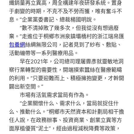
纖銷量再立異高，周全構建年夜研發系統。置身
于劇變的時期，不克不及不勞而獲，唯有奮斗不
息。”企業黨委書記、總裁楊國明說。
“數不清掉敗了幾多次，但我從沒有想過廢
棄。”走進位于桐鄉市洲泉鎮壩橋村的浙江瑞帛匯
包養網
絲綢無限公司，記者見到了紗布、敷貼、
活動繃帶等一系列醫療用品。
早在2021年，公司總司理屠霽彥就靈敏地洞
察行業轉型的需要性，開端摸索蠶絲在醫療範疇
的利用。“只要迎難而上、積極擁抱變更，才幹開
闢出新空間。”
市場有活氣需求當局有作為。
“企業關懷什么、需求什么，當局就捉住什
么、推動什么。”桐鄉市天然資本和計劃局相干擔
任人說，在政務辦事、投資商業、創業立異等方
面厚植優質“泥土”，經由過程減稅降費等政策，