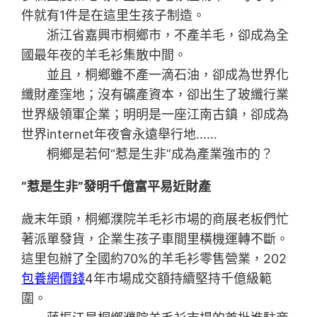
件就有1件是在這里生孩子制造。
浙江省嘉興市桐鄉市，不產羊毛，卻成為全
國最年夜的羊毛衫集散中間。
並且，桐鄉雖不產一滴石油，卻成為世界化
纖財產窪地；沒有礦產資本，卻出生了玻纖行業
世界級領軍企業；明明是一座江南古鎮，卻成為
世界internet年夜會永遠舉行地……
桐鄉是若何“惹是生非”成為產業強市的？
“惹是生非”發明千億富平易近財產
歲末年頭，桐鄉濮院羊毛衫市場的商展老板們忙
著派單發貨，企業生孩子車間里橫機運轉不斷。
這里包辦了全國約70%的羊毛衫零售營業，202
包養網價錢
4年市場成交額持續堅持千億級範
圍。