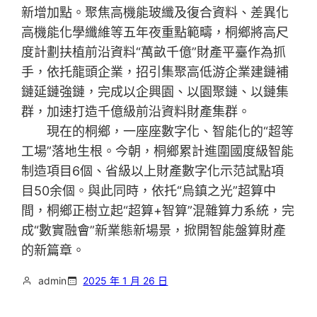
新增加點。聚焦高機能玻纖及復合資料、差異化
高機能化學纖維等五年夜重點範疇，桐鄉將高尺
度計劃扶植前沿資料“萬畝千億”財產平臺作為抓
手，依托龍頭企業，招引集聚高低游企業建鏈補
鏈延鏈強鏈，完成以企興園、以園聚鏈、以鏈集
群，加速打造千億級前沿資料財產集群。
現在的桐鄉，一座座數字化、智能化的“超等
工場”落地生根。今朝，桐鄉累計進圍國度級智能
制造項目6個、省級以上財產數字化示范試點項
目50余個。與此同時，依托“烏鎮之光”超算中
間，桐鄉正樹立起“超算+智算”混雜算力系統，完
成“數實融會”新業態新場景，掀開智能盤算財產
的新篇章。
admin
2025 年 1 月 26 日