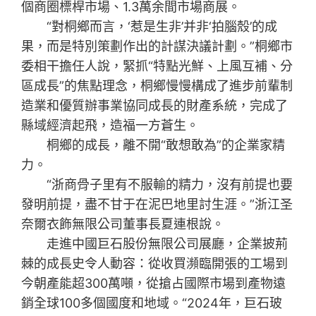
個商圈標桿市場、1.3萬余間市場商展。
“對桐鄉而言，‘惹是生非’并非‘拍腦殼’的成
果，而是特別策劃作出的計謀決議計劃。”桐鄉市
委相干擔任人說，緊抓“特點光鮮、上風互補、分
區成長”的焦點理念，桐鄉慢慢構成了進步前輩制
造業和優質辦事業協同成長的財產系統，完成了
縣域經濟起飛，造福一方蒼生。
桐鄉的成長，離不開“敢想敢為”的企業家精
力。
“浙商骨子里有不服輸的精力，沒有前提也要
發明前提，盡不甘于在泥巴地里討生涯。”浙江圣
奈爾衣飾無限公司董事長夏連根說。
走進中國巨石股份無限公司展廳，企業披荊
棘的成長史令人動容：從收買瀕臨開張的工場到
今朝產能超300萬噸，從搶占國際市場到產物遠
銷全球100多個國度和地域。“2024年，巨石玻