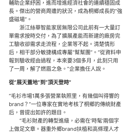
輔助企業紓困，進而增進經濟社會的連續穩固成
長。傑出的營商周遭的狀況，成為桐鄉成長的“強
盛磁場”。
浙江絲華智能家居無限公司此前有一大量訂
單需求按時交付，為了擴展產能而新建的廠房完
工驗收卻需求走流程，企業等不起。清楚情形
后，相干部分敏捷構成專屬“幫幫團”。“從資料申
報到驗收經由過程，本來要3個多月，此刻只用
了一周，解了燃眉之急。”企業擔任人說。
從“展天蓋地”到“頂天登時”
“毛衫市場1萬多張營業執照里，有幾個叫得響的
brand？”一位專家在實地考核了桐鄉的傳統財產
后，曾提出如許的題目。
“毛衫財產的轉型進級，必需在‘時髦’兩個字
上做足文章。器重外鄉brand扶植和高條理人才