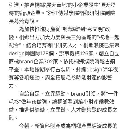
引進，推進桐鄉‘展天蓋地’的小企業發生‘頂天登
時’的龍頭企業。”浙江傳媒學院桐鄉研討院副院
長葛燕青說。
為加快推進財產從“制裁縫”到“秀文明”改
變，桐鄉出力加大力度與長三角區域的“校地一起
配合”，結合培育專門研究人才。桐鄉濮院已集聚
design師團隊178個、辦事機構126家，創立自立
商標brand企業702家。依托桐鄉濮院時髦古鎮
平臺，本地按期舉行古裝周、針織design師年夜
賽等各項運動，周全拓展毛衫時髦財產的影響
力。
自給自足、立異驅動、brand引領，將“一件
毛衫”做年夜做強，讓桐鄉看到縮小財產乘數效
益，推進供給鏈、立異鏈、人才鏈集聚的成長之
匙。
今朝，新資料財產成為桐鄉產業經濟成長的