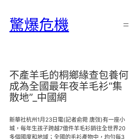
跳
至
驚爆危機
主
要
內
容
不產羊毛的桐鄉緣查包養何
成為全國最年夜羊毛衫“集
散地”_中國網
新華社杭州1月23日電(記者俞菀 唐弢)有一座小
城，每年生孩子跨越7億件羊毛衫銷往全世界20
多個國度和地域；全國的毛衫產物中，均勻每3