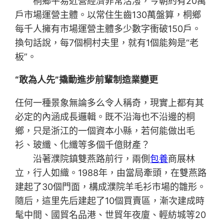
桐鄉平易近營經濟非常活潑，今朝約有20萬
戶市場運營主體。以常住生齒130萬盤算，桐鄉
每千人擁有市場運營主體多少數字衝破150戶。
換句話說，每7個桐村夫里，就有1個能夠是“老
板”。
“敢為人先”撬動進步前輩制造業變更
任何一種景象無論多么令人稱奇，現實上都有其
必定的內涵成長邏輯。既不沿海也不沿邊的桐
鄉，只是浙江的一個資本小縣，若何能做出毛
衫、玻纖、化纖等多個千億財產？
沿著濮院鎮雙燕路前行，兩側
包養
商展林
立，行人如織。1988年，由當局牽頭，在雙燕路
建起了30個門面，構成濮院羊毛衫市場的雛形。
隨后，這里先后建起了10個買賣區，漸次建成時
髦中間、國貿名品港、世貿年夜廈、輕紡城等20