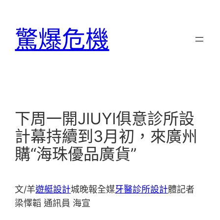
跳
至
驚爆危機
主
要
內
容
下周一開JIUYI俱意診所設
計幕持續到3月初，來廣州
購“海珠優品廣貨”
文/羊
遊艇設計
城晚報全媒
牙醫診所設計
體記者
梁懌韜 通訊員 海宣