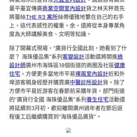
量平臺宣傳廣
商業空間室內設計
貨之林天秤首先
將蕾絲
THE R3 寓所
絲帶優雅地繫在自己的右手
上，這代表感性的權重。余，還將從本身專業角
度為大師講解美食、文明等知識。
除了開幕式現場，“廣貨行全國此刻，她看到了什
麼？ 海珠優品集”系列
客變設計
活動還將開進
綠
設計師
廣州市海珠區18個街道的商圈及社區
健康
住宅
，方便更多當地市平易
禪風室內設計
近和外
埠游客親身經歷并購買廣
中醫診所設計
貨。除了
方便市平易近游客在春節前采購年貨，部門街道
的“廣貨行全國 海珠優品集”系列
養生住宅
活動還
將延續到3月初，歡迎離開廣州過年者在節后返
程復工后繼續購買到“海珠優品廣貨”。