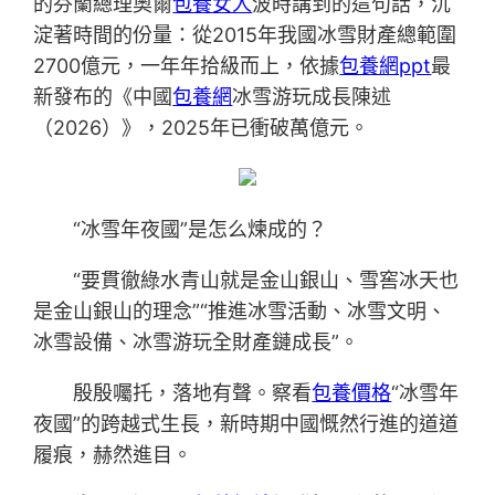
的芬蘭總理奧爾
包養女人
波時講到的這句話，沉
淀著時間的份量：從2015年我國冰雪財產總範圍
2700億元，一年年拾級而上，依據
包養網ppt
最
新發布的《中國
包養網
冰雪游玩成長陳述
（2026）》，2025年已衝破萬億元。
“冰雪年夜國”是怎么煉成的？
“要貫徹綠水青山就是金山銀山、雪窖冰天也
是金山銀山的理念”“推進冰雪活動、冰雪文明、
冰雪設備、冰雪游玩全財產鏈成長”。
殷殷囑托，落地有聲。察看
包養價格
“冰雪年
夜國”的跨越式生長，新時期中國慨然行進的道道
履痕，赫然進目。