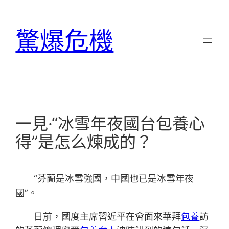
跳
至
驚爆危機
主
要
內
容
一見·“冰雪年夜國台包養心
得”是怎么煉成的？
“芬蘭是冰雪強國，中國也已是冰雪年夜
國”。
日前，國度主席習近平在會面來華拜
包養
訪