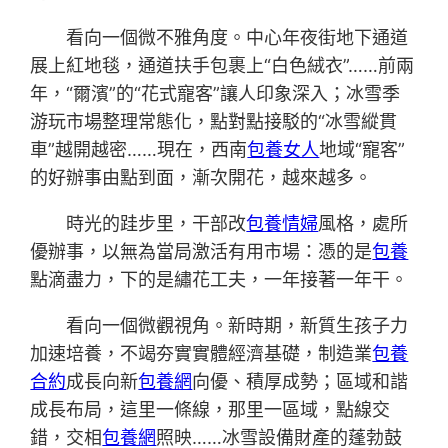
看向一個微不雅角度。中心年夜街地下通道
展上紅地毯，通道扶手包裹上“白色絨衣”……前兩
年，“爾濱”的“花式寵客”讓人印象深入；冰雪季
游玩市場整理常態化，點對點接駁的“冰雪縱貫
車”越開越密……現在，西南
包養女人
地域“寵客”
的好辦事由點到面，漸次開花，越來越多。
時光的跬步里，干部改
包養情婦
風格，處所
優辦事，以無為當局激活有用市場：憑的是
包養
點滴盡力，下的是繡花工夫，一年接著一年干。
看向一個微觀視角。新時期，新質生孩子力
加速培養，不竭夯實實體經濟基礎，制造業
包養
合約
成長向新
包養網
向優、積厚成勢；區域和諧
成長布局，這里一條線，那里一區域，點線交
錯，交相
包養網
照映……冰雪設備財產的蓬勃鼓