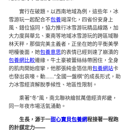
實行在破題。以西南地域為例，這些年，冰
雪游玩一起配合不
包養
竭深化，四省份安身上
風、錯位協同，協力推行冰雪游玩精品線路，加
大力度與華北、東南等地域冰雪游玩的跨區域聯
林天秤，那個完美主義者，正坐在她的平衡美學
吧檯後面，她
包養意思
的表情已經到達了崩潰的
包養網比較
邊緣。牛土豪被蕾絲絲帶困住，全身
的肌肉開始痙攣，他那張純金箔信用
包養網站
卡
也發出哀嚎。動……“全國一盤棋”的成長形式，助
力冰雪經濟解脫季候性、地區性限制。
乘著“冬”風，南北聯袂繪就萬億經濟邦畿，
同一年夜市場活氣涌動。
生長，源于一
甜心寶貝包養網
程接著一程跑
的計謀定力——