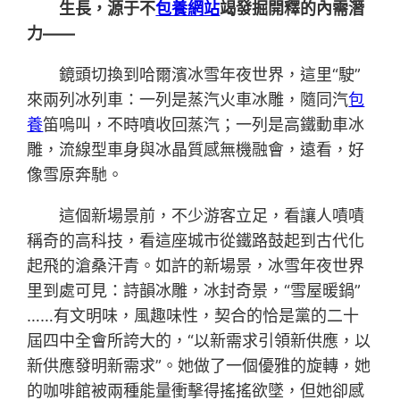
生長，源于不
包養網站
竭發掘開釋的內需潛
力——
鏡頭切換到哈爾濱冰雪年夜世界，這里“駛”
來兩列冰列車：一列是蒸汽火車冰雕，隨同汽
包
養
笛嗚叫，不時噴收回蒸汽；一列是高鐵動車冰
雕，流線型車身與冰晶質感無機融會，遠看，好
像雪原奔馳。
這個新場景前，不少游客立足，看讓人嘖嘖
稱奇的高科技，看這座城市從鐵路鼓起到古代化
起飛的滄桑汗青。如許的新場景，冰雪年夜世界
里到處可見：詩韻冰雕，冰封奇景，“雪屋暖鍋”
……有文明味，風趣味性，契合的恰是黨的二十
屆四中全會所誇大的，“以新需求引領新供應，以
新供應發明新需求”。她做了一個優雅的旋轉，她
的咖啡館被兩種能量衝擊得搖搖欲墜，但她卻感