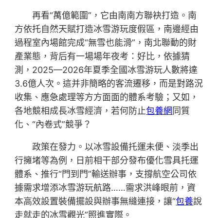
再看“萬億範圍”，它由南南方聯袂打造。南
方依托自然天賦打造冰雪游玩度假區，南邊經由
過程室內場館完成“無雪也能滑”，南北聯動的財
產業態，背后有一場場年夜考：好比，依據猜
測，2025—2026年夏季全國冰雪游玩人數將達
3.6億人次。這并非簡略的客流遷移，而是對路況
收集、應急處理等方方面面的體系考驗；又如，
各地競相成長冰雪經濟，若何防止
包養網
同質
化、“內卷式”競爭？
政策在發力。以冰雪設備托運未便、淡季出
行擁堵等為例，日前相干部分發布優化雪具托運
體系、推行“門到門”輸送辦事，支撐航空公司依
據需求增添冰雪游玩航路……需求洪峰眼前，資
本高效設置裝備擺設與辦事無縫連接，讓“
包養
說
走就走的冰雪觀光”照進實際。